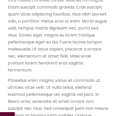
mi a massa convallis cursus. Nulla eu mi magna.
Etiam suscipit commodo gravida. Cras suscipit,
quam vitae adipiscing faucibus, risus nibh laoreet
odio, a porttitor metus eros ut enim. Morbi augue
velit, tempus mattis dignissim nec, porta sed
risus. Donec eget magna eu lorem tristique
pellentesque eget eu dui. Fusce lacinia tempor
malesuada. Ut lacus sapien, placerat a ornare
nec, elementum sit amet felis. Maecenas
pretium lorem hendrerit eros sagittis
fermentum.
Phasellus enim magna, varius et commodo ut,
ultricies vitae velit. Ut nulla tellus, eleifend
euismod pellentesque vel, sagittis vel justo. In
libero urna, venenatis sit amet ornare non,
suscipit nec risus. Sed consequat justo non mauris
pretium at tempor justo sodales. Quisque