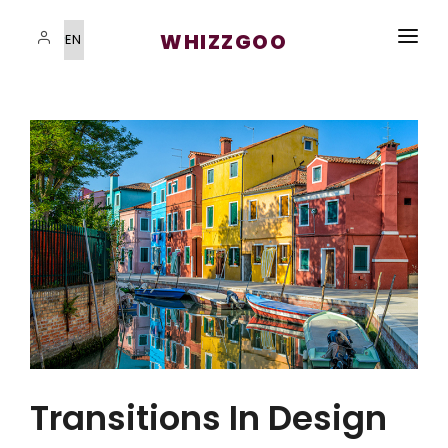
WHIZZGOO
HOME
VISAS SERVICES
IMMIGRATION PROGRAMS
STUDYING ABROAD
STUDYING ABROAD
BLOG
CONTACT US
Transitions In Design